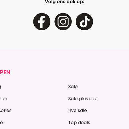
Volg ons ook op:
PEN
g
Sale
nen
Sale plus size
ories
Live sale
ze
Top deals