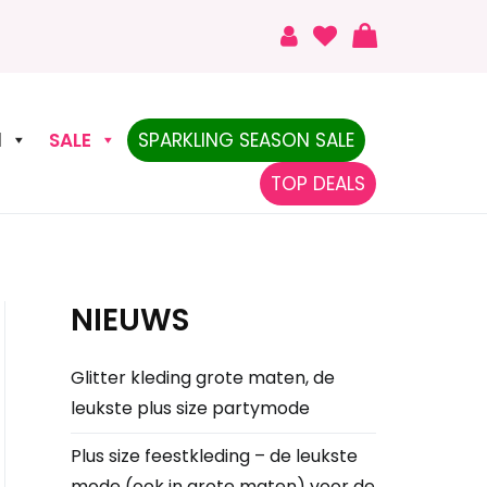
N
SALE
SPARKLING SEASON SALE
TOP DEALS
NIEUWS
Glitter kleding grote maten, de
leukste plus size partymode
Plus size feestkleding – de leukste
mode (ook in grote maten) voor de