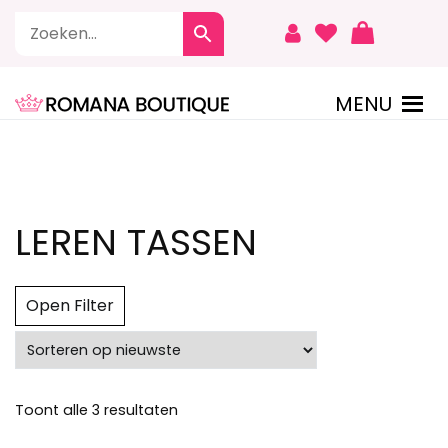
Naar
de
inhoud
springen
MENU
ROMANA BOUTIQUE
LEREN TASSEN
Open Filter
Gesorteerd
Toont alle 3 resultaten
op