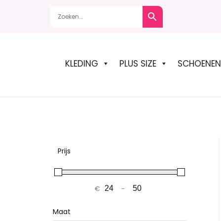
Naar
de
inhoud
springen
KLEDING
PLUS SIZE
SCHOENEN
Prijs
€
-
Minimale prijs
Maximale prijs
Maat