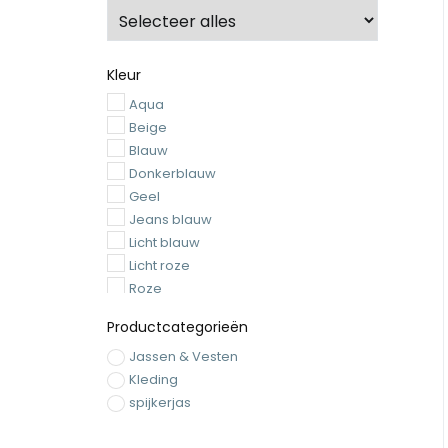
Kleur
Aqua
Beige
Blauw
Donkerblauw
Geel
Jeans blauw
Licht blauw
Licht roze
Roze
Zand
Productcategorieën
Zwart
Jassen & Vesten
Kleding
spijkerjas