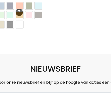
€29,99.
€17,99.
NIEUWSBRIEF
oor onze nieuwsbrief en blijf op de hoogte van acties een