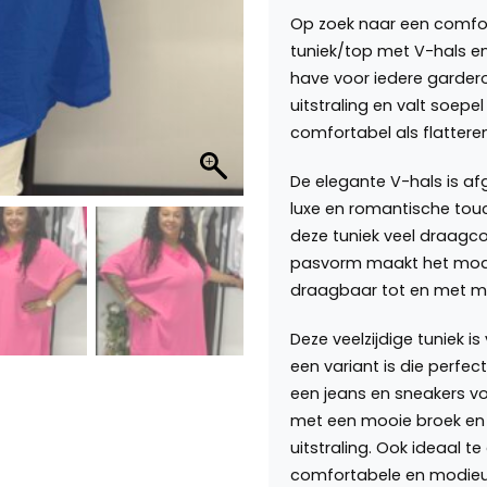
Op zoek naar een comfort
tuniek/top met V-hals en
have voor iedere gardero
uitstraling en valt soep
comfortabel als flattere
De elegante V-hals is af
luxe en romantische touch
deze tuniek veel draagc
pasvorm maakt het model
draagbaar tot en met m
Deze veelzijdige tuniek is 
een variant is die perfec
een jeans en sneakers vo
met een mooie broek en
uitstraling. Ook ideaal t
comfortabele en modieuz