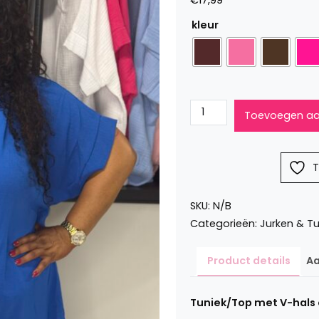
€
17,99
kleur
Tuniek/Top
Toevoegen aa
v-
hals
met
T
kant
Katy
SKU:
N/B
aantal
Categorieën:
Jurken & T
Product details
Aa
Tuniek/Top met V-hals e