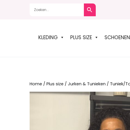
Naar
de
inhoud
springen
KLEDING
PLUS SIZE
SCHOENEN
Home
/
Plus size
/
Jurken & Tunieken
/ Tuniek/T