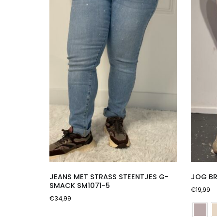
JEANS MET STRASS STEENTJES G-
JOG BR
SMACK SM1071-5
€
19,99
€
34,99