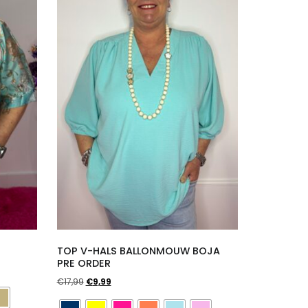
TOP V-HALS BALLONMOUW BOJA
PRE ORDER
Oorspronkelijke
Huidige
€
17,99
€
9,99
prijs
prijs