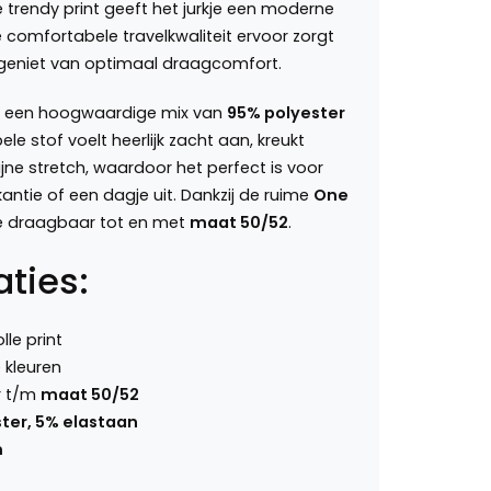
e trendy print geeft het jurkje een moderne
 de comfortabele travelkwaliteit ervoor zorgt
 geniet van optimaal draagcomfort.
an een hoogwaardige mix van
95% polyester
ele stof voelt heerlijk zacht aan, kreukt
ijne stretch, waardoor het perfect is voor
kantie of een dagje uit. Dankzij de ruime
One
je draagbaar tot en met
maat 50/52
.
aties:
lle print
e kleuren
r t/m
maat 50/52
ter, 5% elastaan
m