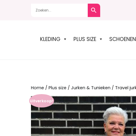
Naar
de
inhoud
springen
KLEDING
PLUS SIZE
SCHOENEN
Home
/
Plus size
/
Jurken & Tunieken
/ Travel jur
Uitverkoop!