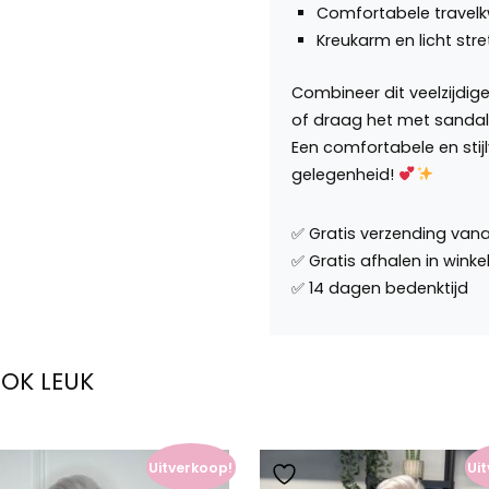
Comfortabele travelkw
Kreukarm en licht str
Combineer dit veelzijdige
of draag het met sandale
Een comfortabele en stijl
gelegenheid!
OOK LEUK
Uitverkoop!
Ui