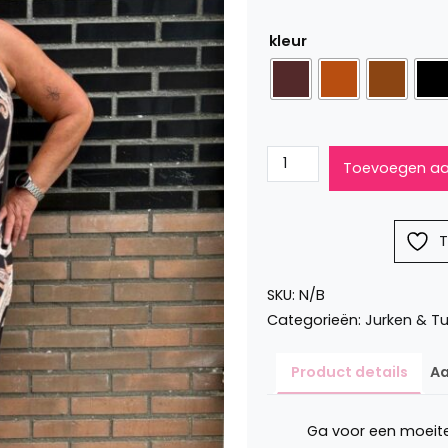
was:
is:
€19,99.
€14,99.
kleur
Travel
Toevoegen aa
jurkje
met
print
T
Merel
aantal
SKU:
N/B
Categorieën:
Jurken & T
Product details
Aa
Ga voor een moeitel