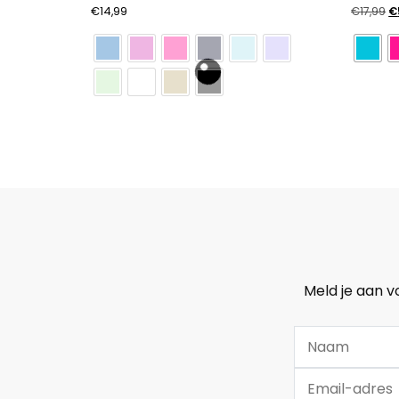
O
€
14,99
€
17,99
€
pr
w
€1
Meld je aan v