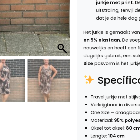
jurkje met print
. D
uitstraling, terwijl
dat je de hele dag
Het jurkje is gemaakt v
en 5% elastaan
. De soep
nauwelijks en heeft een f
dagelijks gebruik, een va
Size
pasvorm is het jurk
Specific
Travel jurkje met stijlvo
Verkrijgbaar in divers
One Size – draagbaa
Materiaal:
95% polyes
Oksel tot oksel:
80 c
Lengte:
104 cm