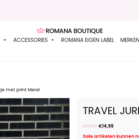
ROMANA BOUTIQUE
ACCESSORIES
ROMANA EIGEN LABEL
MERKE
kje met print Merel
TRAVEL JUR
Oorspronkelijke
Huidige
€
19,99
€
14,99
prijs
prijs
Sale artikelen kunnen 