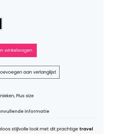
n winkelwagen
oevoegen aan verlanglijst
unieken
,
Plus size
nvullende informatie
oos stijlvolle look met dit prachtige
travel