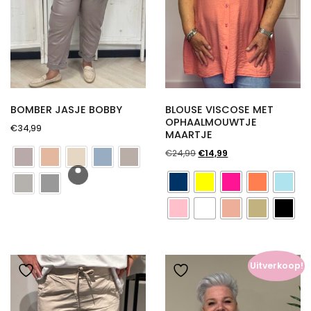
BOMBER JASJE BOBBY
BLOUSE VISCOSE MET
OPHAALMOUWTJE
€
34,99
MAARTJE
Oorspronkelijke
Huidige
€
24,99
€
14,99
prijs
prijs
was:
is:
€24,99.
€14,99.
Uitverkoop!