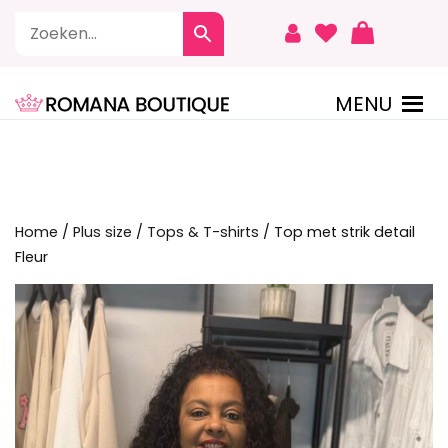
Naar
de
inhoud
springen
MENU
ROMANA BOUTIQUE
Home
/
Plus size
/
Tops & T-shirts
/ Top met strik detail
Fleur