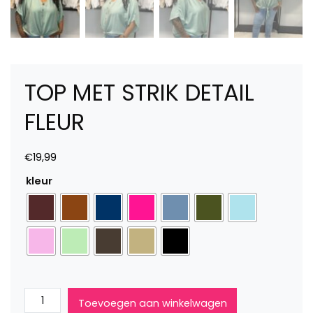
TOP MET STRIK DETAIL
FLEUR
€
19,99
kleur
Top
Toevoegen aan winkelwagen