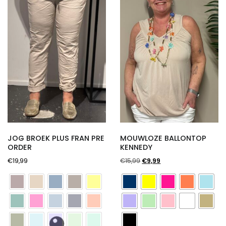
JOG BROEK PLUS FRAN PRE
MOUWLOZE BALLONTOP
ORDER
KENNEDY
Oorspronkelijke
Huidige
€
19,99
€
15,99
€
9,99
prijs
prijs
was:
is:
€15,99.
€9,99.