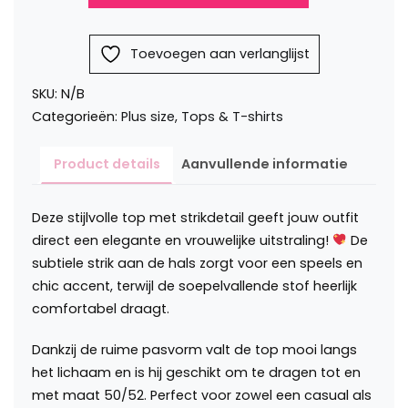
met
strik
detail
Toevoegen aan verlanglijst
Fleur
aantal
SKU:
N/B
Categorieën:
Plus size
,
Tops & T-shirts
Product details
Aanvullende informatie
Deze stijlvolle top met strikdetail geeft jouw outfit
direct een elegante en vrouwelijke uitstraling!
De
subtiele strik aan de hals zorgt voor een speels en
chic accent, terwijl de soepelvallende stof heerlijk
comfortabel draagt.
Dankzij de ruime pasvorm valt de top mooi langs
het lichaam en is hij geschikt om te dragen tot en
met maat 50/52. Perfect voor zowel een casual als