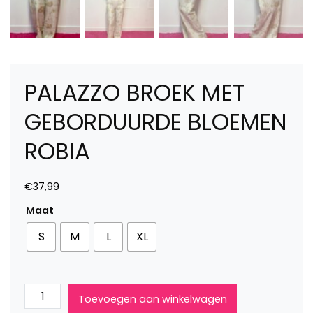
PALAZZO BROEK MET
GEBORDUURDE BLOEMEN
ROBIA
€
37,99
Maat
S
M
L
XL
Palazzo
Toevoegen aan winkelwagen
broek