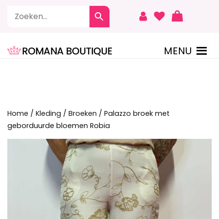
Naar
de
inhoud
springen
MENU
ROMANA BOUTIQUE
Home
/
Kleding
/
Broeken
/ Palazzo broek met
geborduurde bloemen Robia