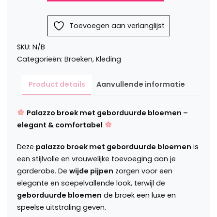
met
geborduurde
Toevoegen aan verlanglijst
bloemen
Robia
SKU:
N/B
aantal
Categorieën:
Broeken
,
Kleding
Product details
Aanvullende informatie
Palazzo broek met geborduurde bloemen –
elegant & comfortabel
Deze
palazzo broek met geborduurde bloemen
is
een stijlvolle en vrouwelijke toevoeging aan je
garderobe. De
wijde pijpen
zorgen voor een
elegante en soepelvallende look, terwijl de
geborduurde bloemen
de broek een luxe en
speelse uitstraling geven.