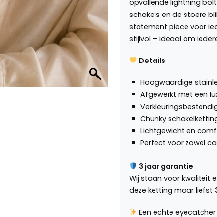
opvallende lightning bol
schakels en de stoere b
statement piece voor ied
stijlvol – ideaal om ieder
Details
Hoogwaardige stainle
Afgewerkt met een l
Verkleuringsbestendig
Chunky schakelketting
Lichtgewicht en com
Perfect voor zowel casu
3 jaar garantie
Wij staan voor kwalitei
deze ketting maar liefst
Een echte eyecatcher 