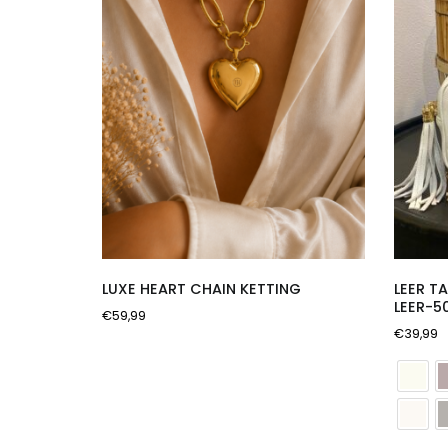
LUXE HEART CHAIN KETTING
LEER T
LEER-5
€
59,99
€
39,99