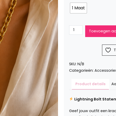
1 Maat
Lightning
Toevoegen aa
bolt
ketting
aantal
T
SKU:
N/B
Categorieën:
Accessorie
Product details
Aa
Lightning Bolt State
Geef jouw outfit een krac