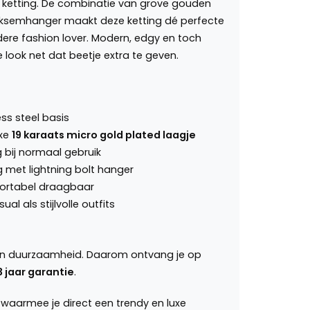
t ketting. De combinatie van grove gouden
liksemhanger maakt deze ketting dé perfecte
ere fashion lover. Modern, edgy en toch
e look net dat beetje extra te geven.
ss steel basis
uxe
19 karaats micro gold plated laagje
 bij normaal gebruik
 met lightning bolt hanger
fortabel draagbaar
al als stijlvolle outfits
t en duurzaamheid. Daarom ontvang je op
3 jaar garantie
.
waarmee je direct een trendy en luxe