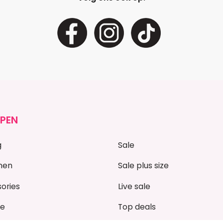
PEN
g
Sale
nen
Sale plus size
ories
Live sale
ze
Top deals