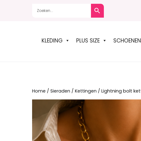
Naar
de
inhoud
springen
KLEDING
PLUS SIZE
SCHOENEN
Home
/
Sieraden
/
Kettingen
/ Lightning bolt ket