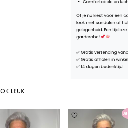
Comfortabele en luc
Of je nu kiest voor een 
look met sandalen of hakk
gelegenheid. Een tijdloz
garderobe!
OOK LEUK
Ui