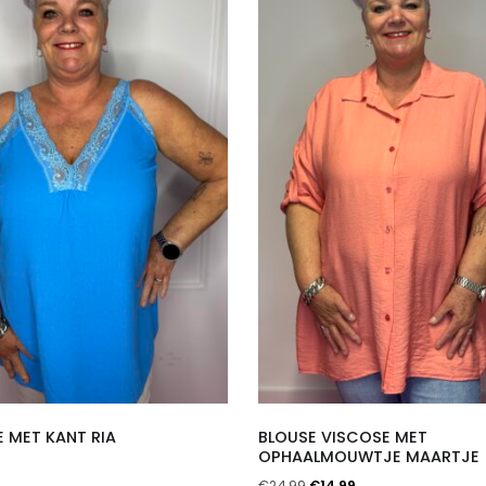
 MET KANT RIA
BLOUSE VISCOSE MET
OPHAALMOUWTJE MAARTJE
Oorspronkelijke
Huidige
€
24,99
€
14,99