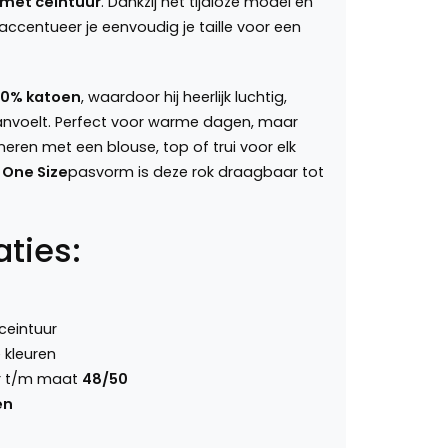
 met ceintuur
. Dankzij het tijdloze model en
accentueer je eenvoudig je taille voor een
00% katoen
, waardoor hij heerlijk luchtig,
nvoelt. Perfect voor warme dagen, maar
ren met een blouse, top of trui voor elk
e
One Size
pasvorm is deze rok draagbaar tot
aties:
ceintuur
e kleuren
r t/m maat
48/50
en