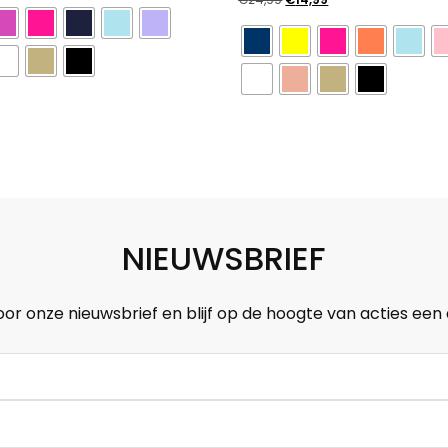
prijs
prijs
was:
is:
€24,99.
€14,99.
NIEUWSBRIEF
oor onze nieuwsbrief en blijf op de hoogte van acties een