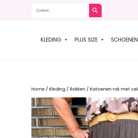
Naar
de
inhoud
springen
KLEDING
PLUS SIZE
SCHOENEN
Home
/
Kleding
/
Rokken
/ Katoenen rok met cei