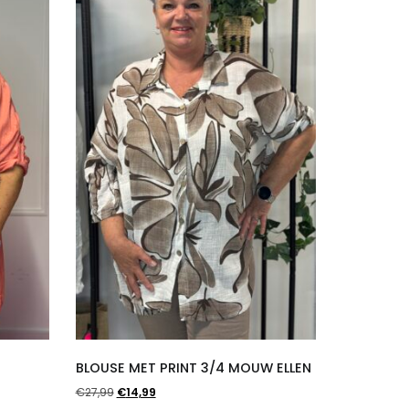
BLOUSE MET PRINT 3/4 MOUW ELLEN
Oorspronkelijke
Huidige
€
27,99
€
14,99