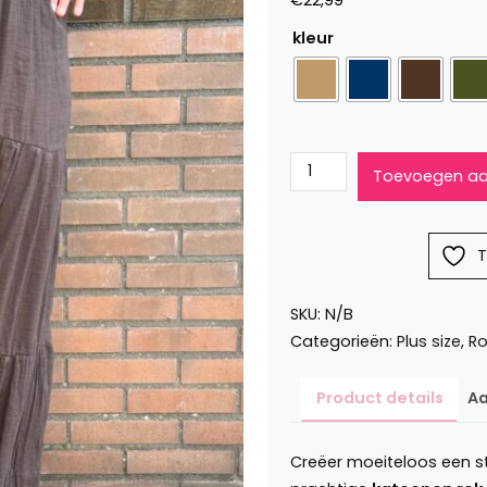
€
22,99
kleur
Katoenen
Toevoegen aa
rok
met
ceintuur
T
Alida
aantal
SKU:
N/B
Categorieën:
Plus size
,
Ro
Product details
Aa
Creëer moeiteloos een sti