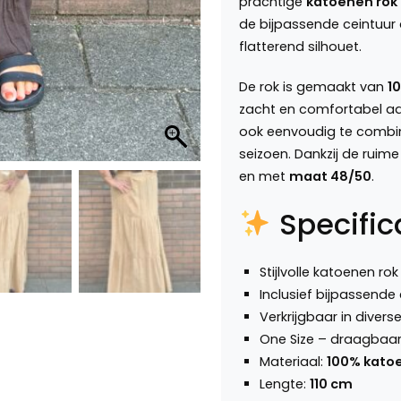
prachtige
katoenen rok
de bijpassende ceintuur 
flatterend silhouet.
De rok is gemaakt van
1
zacht en comfortabel aa
ook eenvoudig te combine
seizoen. Dankzij de ruim
en met
maat 48/50
.
Specific
Stijlvolle katoenen rok
Inclusief bijpassende 
Verkrijgbaar in divers
One Size – draagbaa
Materiaal:
100% kato
Lengte:
110 cm