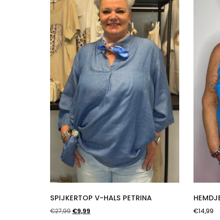
SPIJKERTOP V-HALS PETRINA
HEMDJE
Oorspronkelijke
Huidige
€
27,99
€
9,99
€
14,99