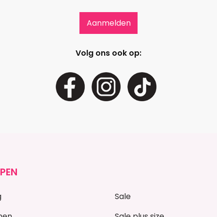
Volg ons ook op:
PEN
g
Sale
nen
Sale plus size