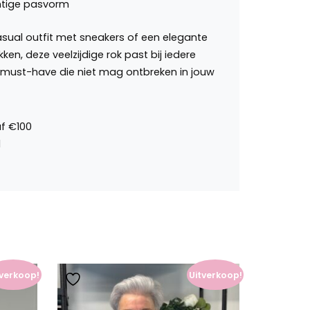
htige pasvorm
casual outfit met sneakers of een elegante
en, deze veelzijdige rok past bij iedere
e must-have die niet mag ontbreken in jouw
tverkoop!
Uitverkoop!