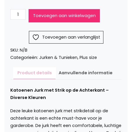
Katoenen
Toevoegen aan winkelwagen
jurk
met
strik
Toevoegen aan verlanglijst
op
de
SKU:
N/B
achterkant
Categorieën:
Jurken & Tunieken
,
Plus size
Kelsey
aantal
Product details
Aanvullende informatie
Katoenen Jurk met Strik op de Achterkant –
Diverse Kleuren
Deze leuke katoenen jurk met strikdetail op de
achterkant is een echte must-have voor je
garderobe. De jurk heeft een comfortabele, luchtige