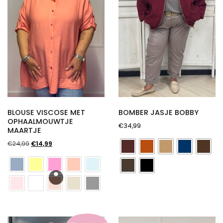
BLOUSE VISCOSE MET
BOMBER JASJE BOBBY
OPHAALMOUWTJE
€
34,99
MAARTJE
Oorspronkelijke
Huidige
€
24,99
€
14,99
prijs
prijs
was:
is:
€24,99.
€14,99.