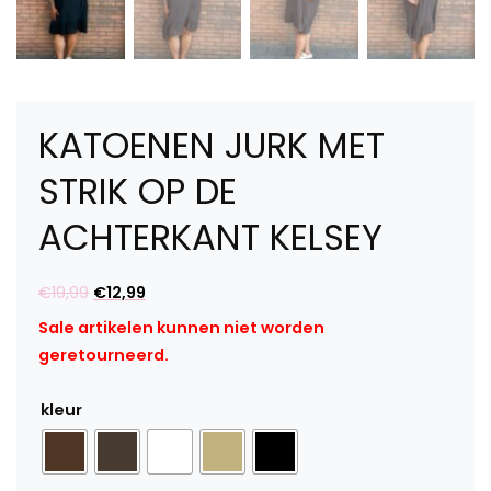
KATOENEN JURK MET
STRIK OP DE
ACHTERKANT KELSEY
Oorspronkelijke
Huidige
€
19,99
€
12,99
prijs
prijs
Sale artikelen kunnen niet worden
was:
is:
geretourneerd.
€19,99.
€12,99.
kleur