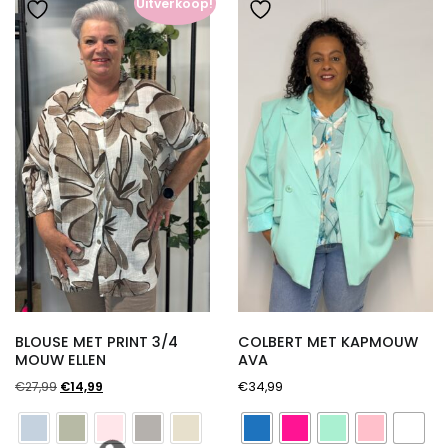
Uitverkoop!
BLOUSE MET PRINT 3/4
COLBERT MET KAPMOUW
MOUW ELLEN
AVA
Oorspronkelijke
Huidige
€
27,99
€
14,99
€
34,99
prijs
prijs
was:
is: