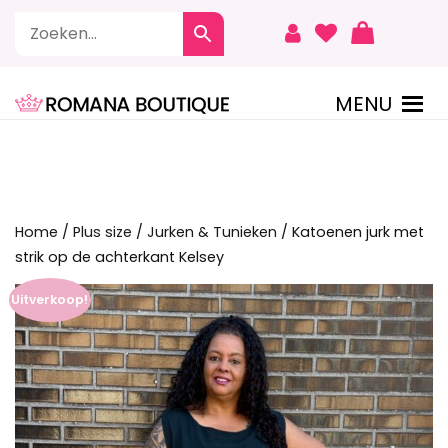
Naar
de
inhoud
springen
MENU
ROMANA BOUTIQUE
Home
/
Plus size
/
Jurken & Tunieken
/ Katoenen jurk met
strik op de achterkant Kelsey
Uitverkoop!