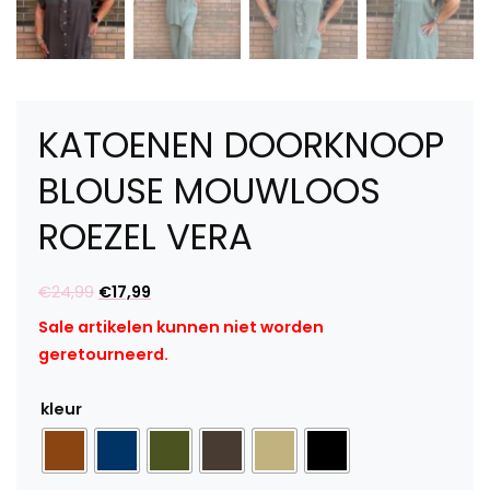
KATOENEN DOORKNOOP
BLOUSE MOUWLOOS
ROEZEL VERA
Oorspronkelijke
Huidige
€
24,99
€
17,99
prijs
prijs
Sale artikelen kunnen niet worden
was:
is:
geretourneerd.
€24,99.
€17,99.
kleur