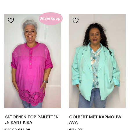
Uitverkoop!
KATOENEN TOP PAILETTEN
COLBERT MET KAPMOUW
EN KANT KIRA
AVA
Oorspronkelijke
Huidige
€
29,99
€
14,99
€
34,99