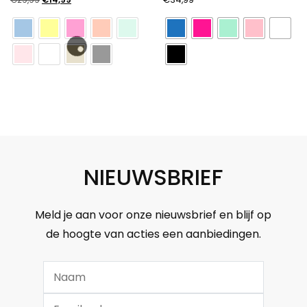
prijs
prijs
was:
is:
€29,99.
€14,99.
NIEUWSBRIEF
Meld je aan voor onze nieuwsbrief en blijf op
de hoogte van acties een aanbiedingen.