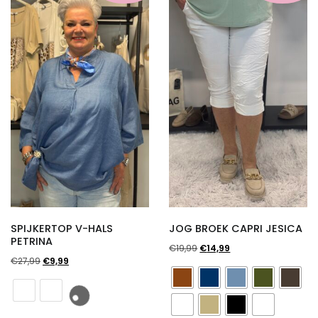
SPIJKERTOP V-HALS
JOG BROEK CAPRI JESICA
PETRINA
Oorspronkelijke
Huidige
€
19,99
€
14,99
Oorspronkelijke
Huidige
€
27,99
€
9,99
prijs
prijs
prijs
prijs
was:
is:
was:
is:
€19,99.
€14,99.
€27,99.
€9,99.