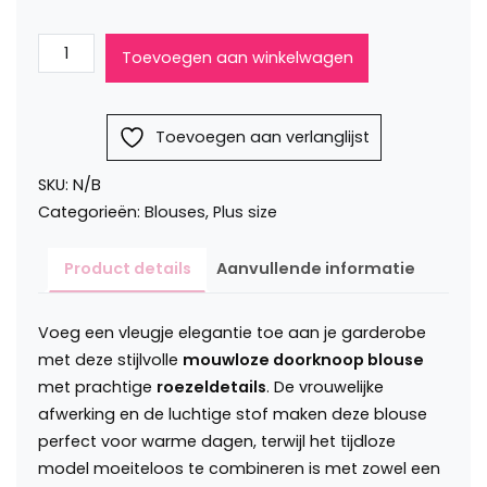
Katoenen
Toevoegen aan winkelwagen
doorknoop
blouse
mouwloos
Toevoegen aan verlanglijst
roezel
Vera
SKU:
N/B
aantal
Categorieën:
Blouses
,
Plus size
Product details
Aanvullende informatie
Voeg een vleugje elegantie toe aan je garderobe
met deze stijlvolle
mouwloze doorknoop blouse
met prachtige
roezeldetails
. De vrouwelijke
afwerking en de luchtige stof maken deze blouse
perfect voor warme dagen, terwijl het tijdloze
model moeiteloos te combineren is met zowel een