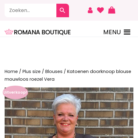
Naar
de
inhoud
springen
MENU
ROMANA BOUTIQUE
Home
/
Plus size
/
Blouses
/ Katoenen doorknoop blouse
mouwloos roezel Vera
Uitverkoop!