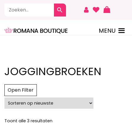
Naar
de
inhoud
springen
MENU
ROMANA BOUTIQUE
JOGGINGBROEKEN
Open Filter
Gesorteerd
Toont alle 3 resultaten
op