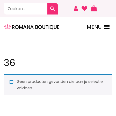
Naar
de
inhoud
springen
MENU
ROMANA BOUTIQUE
36
Geen producten gevonden die aan je selectie
voldoen.